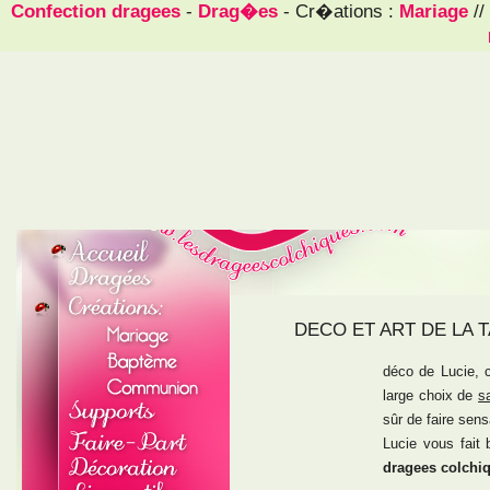
Confection dragees
-
Drag�es
- Cr�ations :
Mariage
//
DECO ET ART DE LA 
déco de Lucie, c
large choix de
s
sûr de faire sens
Lucie vous fait 
dragees colchi