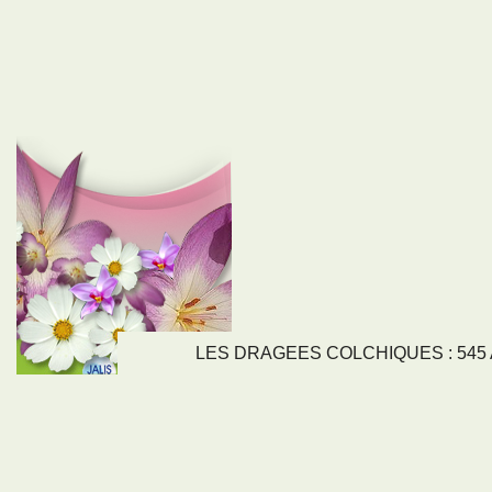
LES DRAGEES COLCHIQUES : 545 Av
LIENS
NOS SE
Nos activités
Tous nos servi