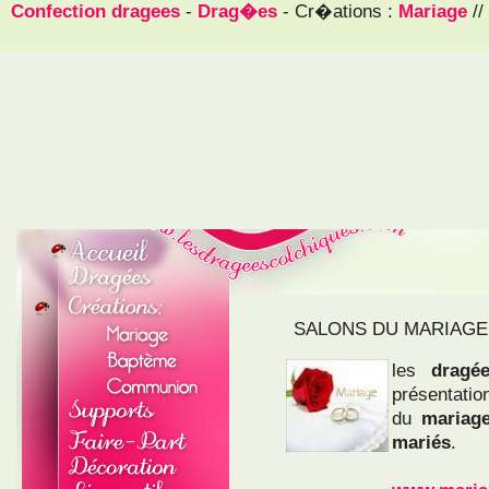
Confection dragees
-
Drag�es
- Cr�ations :
Mariage
//
SALONS DU MARIAGE
les
dragé
présentati
du
maria
mariés
.