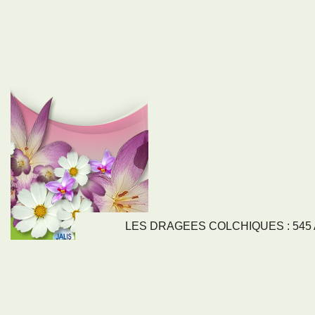
LES DRAGEES COLCHIQUES : 545 Av
LIENS
NOS SE
Nos activités
Tous nos servi