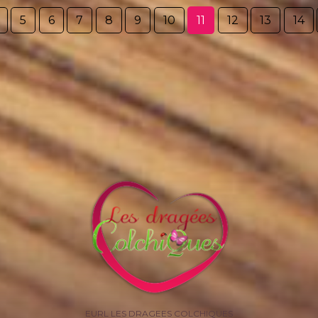
5
6
7
8
9
10
11
12
13
14
EURL LES DRAGEES COLCHIQUES