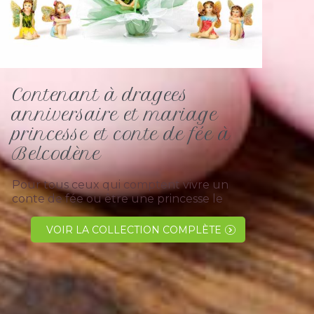
Contenant à dragees
anniversaire et mariage
princesse et conte de fée à
Belcodène
Pour tous ceux qui comptent vivre un
conte de fée ou être une princesse le
temps d' une journée, à l'occasion d'un
mariage, d'un baptême ou encore un
VOIR LA COLLECTION COMPLÈTE
anniversaire pourquoi pas oser franchir le
cap et...