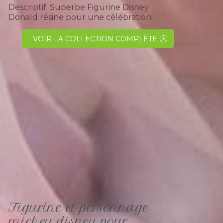
Descriptif: Superbe Figurine Disney
Donald résine pour une célébration
anniversaire, baptême pour décoration
de boites à dragées, gâteau ou pièce
VOIR LA COLLECTION COMPLÈTE
montée. Voilà un...
Figurine et personnage
mickey disney pour