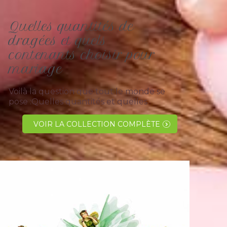
Quelles quantités de
dragées et quels
contenants choisir pour
mariage
Voilà la question que tout le monde se
pose :Quelles quantités et quelles
qualités de dragées choisir pour mon
mariage ?. Il faut prévoir comme
VOIR LA COLLECTION COMPLÈTE
proportion entre 5/9 dragées par boite et
la qualité...