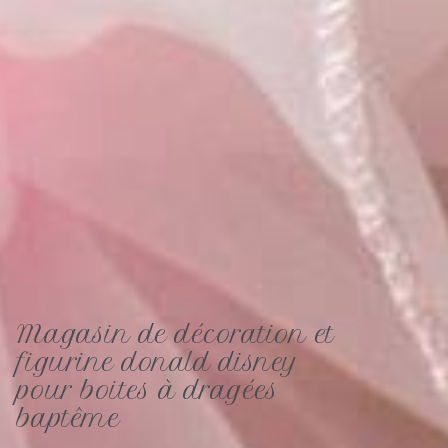
Magasin de décoration et
figurine donald disney
pour boites à dragées
baptême