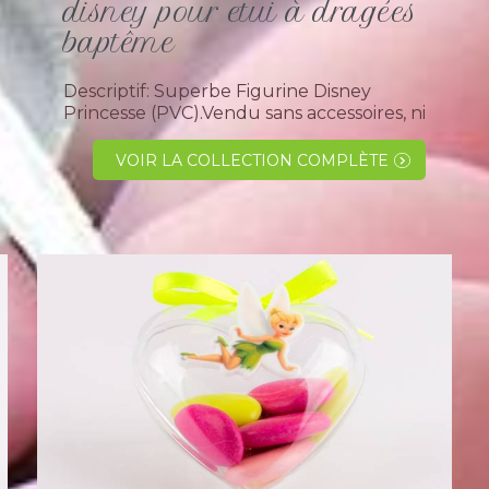
disney pour etui à dragées
baptême
Descriptif: Superbe Figurine Disney
Princesse (PVC).Vendu sans accessoires, ni
dragées,en assortiment.(Blanche-neige,
Cendrillon, Belle, Aurore et
VOIR LA COLLECTION COMPLÈTE
Ariel).Collection princesse pour faire
plaisir aux grandes et aux petites filles
pour...