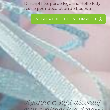
Descriptif: Superbe Figurine Hello Kitty
résine pour décoration de boites à
dragées pour célébration anniversaire ou
baptême fille. Personnage en résine à
VOIR LA COLLECTION COMPLÈTE
utiliser en décoration...
Figurine et sujet décoratif
pour contenants à dragées