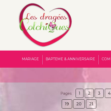
MARIAGE
BAPTEME & ANNIVERSAIRE
COM
1
2
3
4
Pages :
19
20
21