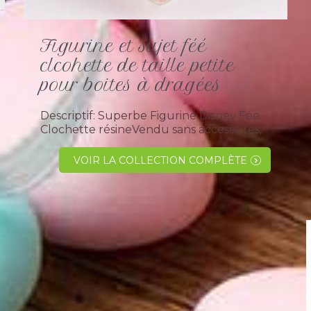
Figurine et sujet féé
clcohette de taille petite
pour boites à dragées
Descriptif: Superbe Figurine Disney Fée
Clochette résineVendu sans accessoires,
ni dragées,en assortiment de 3 (2 debout
et 1 assise). Idéale pour les décoration de
VOIR LA COLLECTION COMPLÈTE
vos boites à dragées sur le...