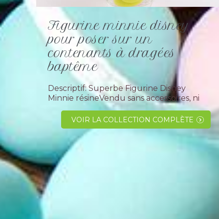
Figurine minnie disney
pour poser sur un
contenants à dragées
baptême
Descriptif: Superbe Figurine Disney
Minnie résineVendu sans accessoires, ni
dragées,en assortiment de 2 (position
différentes).Comment résister à cette
VOIR LA COLLECTION COMPLÈTE
jolie figurine "Disney Minnie"
indémodable qui a su...