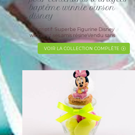
baptême winnie ourson
disney
Descriptif: Superbe Figurine Disney
winnie et ses amis résineVendu sans
accessoires, ni dragées.Optez pour ce
gentil petit ourson pas comme les autres,
VOIR LA COLLECTION COMPLÈTE
au grand coeur qui est un inconditionnel
de la gourmandise et trés...