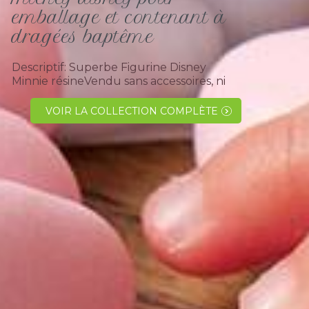
emballage et contenant à
dragées baptême
Descriptif: Superbe Figurine Disney
Minnie résineVendu sans accessoires, ni
dragées,en assortiment de 2 (position
différentes).Laissez vous emporté par la
VOIR LA COLLECTION COMPLÈTE
magie de Disney le temps d' une soirée
avec le personnage...