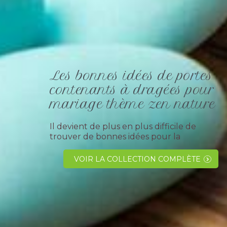
Les bonnes idées de portes
contenants à dragées pour
mariage thème zen nature
Il devient de plus en plus difficile de
trouver de bonnes idées pour la
présentation de contenants à dragées à
thème zen ou nature !!!Plus de stress
VOIR LA COLLECTION COMPLÈTE
nous avons quelques bonnes idées à
vous...