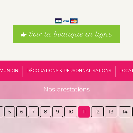
Voir la boutique en ligne
MUNION
DÉCORATIONS & PERSONNALISATIONS
LOCA
Nos prestations
5
6
7
8
9
10
11
12
13
14