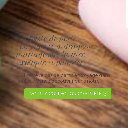
Grossiste de porte
contenants à dragées
mariage sur la mer,
exotique et palmier
Qui ne rêve pas de partir en voyage dans
les iles ? Venez découvrir dans notre
magasin l' ensemble de nos supports sur
le thème exotique comme le palmier,
VOIR LA COLLECTION COMPLÈTE
coffre, bateau et la cage.Les présentoirs
sont idéal pour...