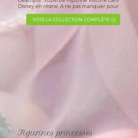
Descriptif: Superbe Figurine Voiture Cars
Disney en résine. A ne pas manquer pour
l' organisation d' un évènement festif
comme un anniversaire ou un baptême
VOIR LA COLLECTION COMPLÈTE
garçon. Ce petit bolide peut se
positionner en...
Figurines princesses