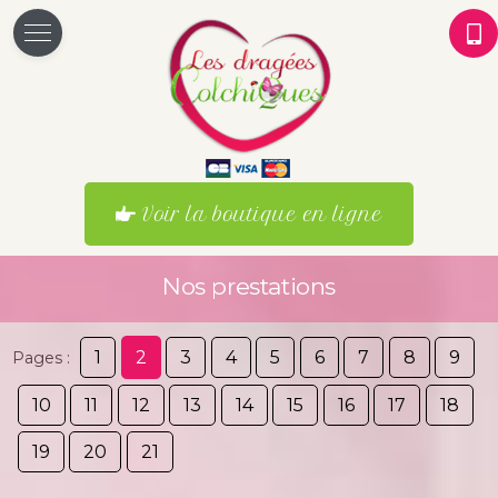
Voir la boutique en ligne
Nos prestations
1
2
3
4
5
6
7
8
9
Pages :
10
11
12
13
14
15
16
17
18
19
20
21