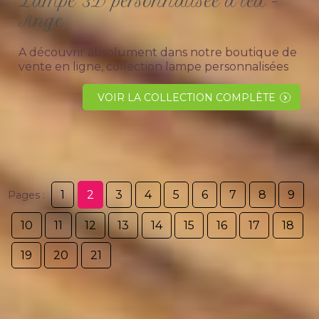
Lampe 3D personnalisée à led -
Ange
A découvrir absolument dans notre boutique de
vente en ligne, collection lampe personnalisées
effet 3D pour décoration de maison sur le thème
ange. Création par nos soins dans notre atelier
VOIR LA COLLECTION COMPLÈTE
dans le sud de la...
1
2
3
4
5
6
7
8
9
Pages :
10
11
12
13
14
15
16
17
18
19
20
21