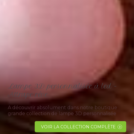
Lampe 3D personnalisée à led -
Attrape rêve
A découvrir absolument dans notre boutique
grande collection de lampe 3D personnalisée
attrape rêve à changement de couleurs pour
plus d'originalité.Toutes les lampes sont
VOIR LA COLLECTION COMPLÈTE
fabriquées dans notre atelier en...