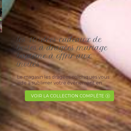
les 10 idées cadeaux de
boites à dragées mariage
baptême à offrir aux
invités
Le magasin les dragées colchiques vous
aide à sublimer votre évènement en
proposant un trés grand choix de
contenants à garnir de dragées pour un
VOIR LA COLLECTION COMPLÈTE
bapteme, une communion ou un
mariage. Toujours avoir...