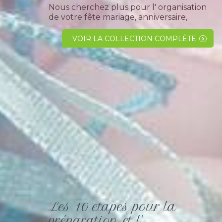
Nous cherchez plus pour l' organisation
de votre fête mariage, anniversaire,
communion ou Bar-mitzvah, vous avez
trouvez le magasin qu' il vous faut. Nous
VOIR LA COLLECTION COMPLÈTE
sommes une entreprise familiale en
activité depuis plus de 40 ans, nous
avons...
Les 10 etapes pour la
préparation et l'