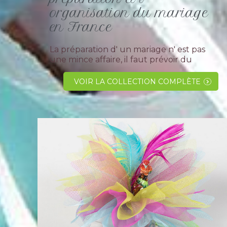
organisation du mariage
en France
La préparation d' un mariage n' est pas
une mince affaire, il faut prévoir du
temps et de l' organisation pour le bon
déroulement, ne négligez aucune étape
VOIR LA COLLECTION COMPLÈTE
et vous aurez un mariage parfait, à la
hauteur de...