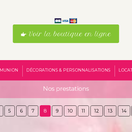
Voir la boutique en ligne
MUNION
DÉCORATIONS & PERSONNALISATIONS
LOCA
Nos prestations
5
6
7
8
9
10
11
12
13
14