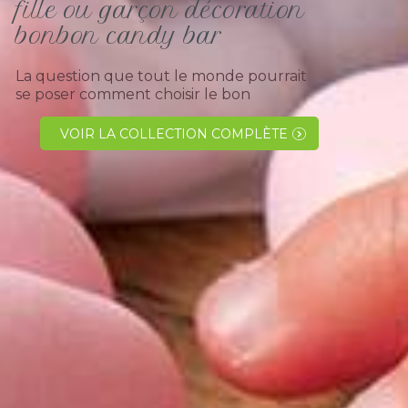
fille ou garçon décoration
bonbon candy bar
La question que tout le monde pourrait
se poser comment choisir le bon
professionnel pour l' évènement de mon
enfant ?Effectivement une question
VOIR LA COLLECTION COMPLÈTE
récurrente pour la plupart des
personnes qui cherchent, à acheter en
toute...