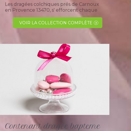
Les dragées colchiques prés de Carnoux
en Provence 13470, s' efforcent chaque
année à trouver des dragées de qualité à
petits prix, notre relation avec la clientèle
VOIR LA COLLECTION COMPLÈTE
ne s' arrête pas...
Contenant dragée bapteme