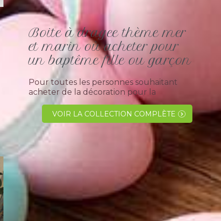
Boite à dragee thème mer
et marin où acheter pour
un baptême fille ou garçon
Pour toutes les personnes souhaitant
acheter de la décoration pour la
réalisation de leurs boites à dragées à
offrir à ses invités pour la célébration d'
VOIR LA COLLECTION COMPLÈTE
une fête familialle.Nous...