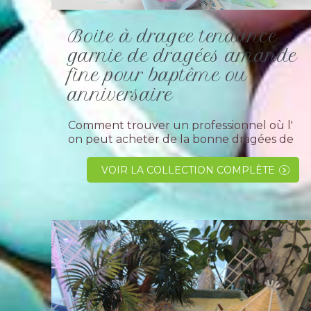
Boite à dragee tendance
garnie de dragées amande
fine pour baptême ou
anniversaire
Comment trouver un professionnel où l'
on peut acheter de la bonne dragées de
qualité amande fine italienne avola ou
chocolat saveur intense toutes couleurs.
VOIR LA COLLECTION COMPLÈTE
Essayer la société "les dragées...