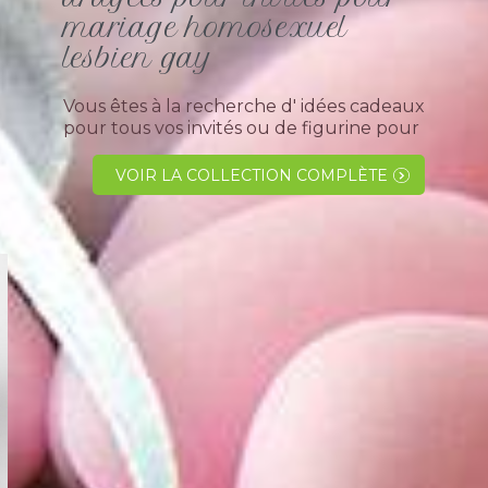
mariage homosexuel
lesbien gay
Vous êtes à la recherche d' idées cadeaux
pour tous vos invités ou de figurine pour
un mariage entre homme ou entre
femme de même sexe ne vous inquiétez
VOIR LA COLLECTION COMPLÈTE
plus, pas de soucis nous avons ce qu' il
vous faut....