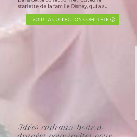
Dans cette collection retrouvez la
starlette de la famille Disney, qui a su
traverser les années sans prendre une
ride. Je veux bien évidemment vous
VOIR LA COLLECTION COMPLÈTE
parler de la ravissante et mythique Fée
Clochette. Les adolescentes comme les...
Idées cadeaux boite à
dragées pour invités pour