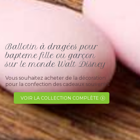
Ballotin à dragées pour
bapteme fille ou garçon
sur le monde Walt Disney
Vous souhaitez acheter de la décoration
pour la confection des cadeaux souvenirs
à offrir à vos convives pour l' évènement
de votre enfant sur le thème Walt Disney
VOIR LA COLLECTION COMPLÈTE
?Et bien vous venez de trouver !!! car...