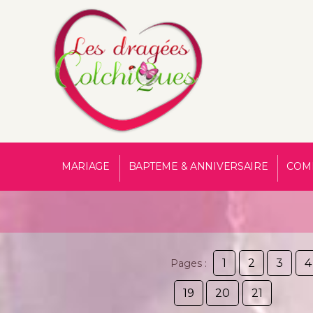
MARIAGE
BAPTEME & ANNIVERSAIRE
COM
1
2
3
4
Pages :
19
20
21