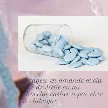
Dragees en amande avola
fine de Sicile ou au
chocolat casher et pas cher
à Aubagne