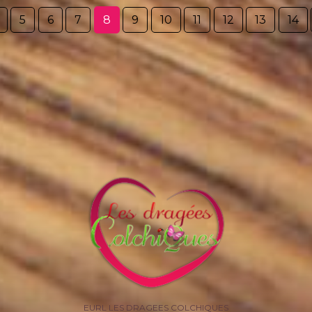
5
6
7
8
9
10
11
12
13
14
EURL LES DRAGEES COLCHIQUES