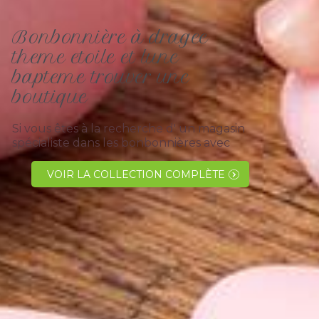
Bonbonnière à dragee
theme etoile et lune
bapteme trouver une
boutique
Si vous êtes à la recherche d' un magasin
spécialiste dans les bonbonnières avec
dragées à offrir aux convives, il est
possible que nous pouvons vous
VOIR LA COLLECTION COMPLÈTE
satisfaire. Le magasin "les dragées
colchiques"...