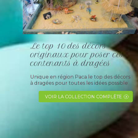
Le top 10 des décors
originaux pour poser ces
contenants à dragées
Unique en région Paca le top des décors
à dragées pour toutes les idées possible
et imaginables, les créations originales qui
suivent vont vous donner le tournis !!!Le
VOIR LA COLLECTION COMPLÈTE
magasin "les dragées...