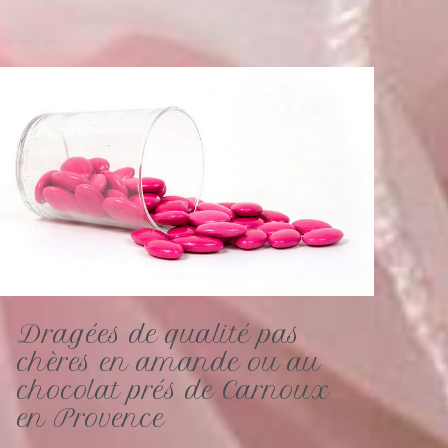
Dragées de qualité pas
chères en amande ou au
chocolat prés de Carnoux
en Provence