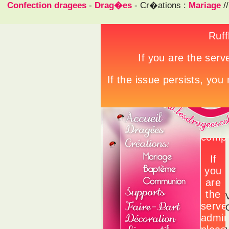
Confection dragees
-
Drag�es
- Cr�ations :
Mariage
/