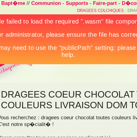
/
Bapt�me
//
Communion
-
Supports
-
Faire-part
-
D�cor
DRAGEES COLCHIQUES
: DRA
DRAGEES COEUR CHOCOLAT
COULEURS LIVRAISON DOM 
Vous recherchez : dragees coeur chocolat toutes couleurs l
C'est notre sp�cialit� !