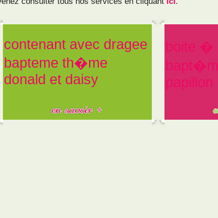
Venez consulter tous nos services en cliquant
ici
.
contenant avec dragee
boite �
bapteme th�me
bapt�m
donald et daisy
papillon