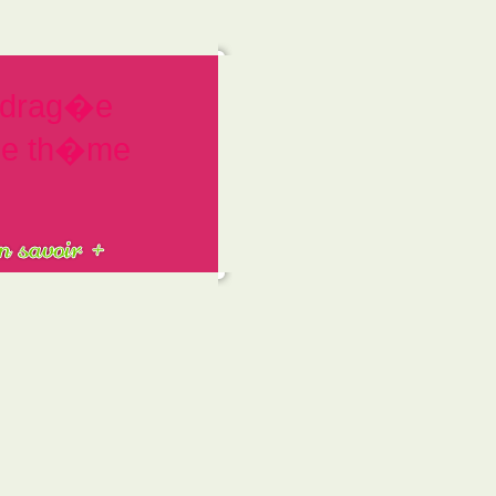
 drag�e
e th�me