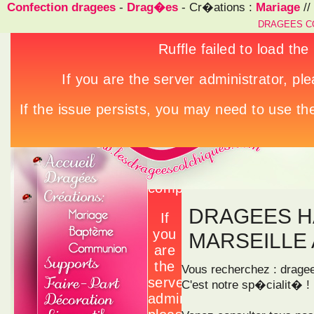
Confection dragees
-
Drag�es
- Cr�ations :
Mariage
//
DRAGEES C
DRAGEES H
MARSEILLE
Vous recherchez : drage
C'est notre sp�cialit� !