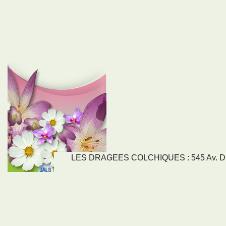
LES DRAGEES COLCHIQUES : 545 Av. DU
LIENS
NOS SE
Nos activités
Tous nos servi