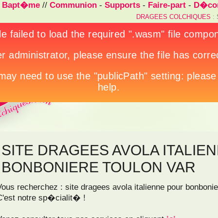
/
Bapt�me
//
Communion
-
Supports
-
Faire-part
-
D�cor
DRAGEES COLCHIQUES
:
SITE DRAGEES AVOLA ITALIE
BONBONIERE TOULON VAR
Vous recherchez : site dragees avola italienne pour bonbonie
C'est notre sp�cialit� !