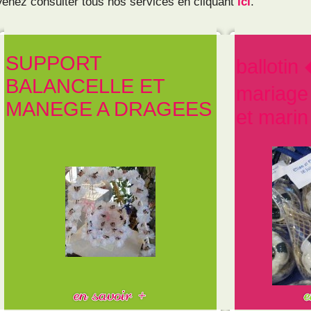
Venez consulter tous nos services en cliquant
ici
.
SUPPORT
ballotin
BALANCELLE ET
mariag
MANEGE A DRAGEES
et marin