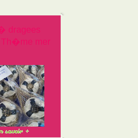
 � dragees
e Th�me mer