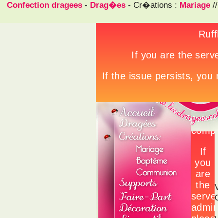
Confection dragees
-
Drag�es
- Cr�ations :
Mariage
/