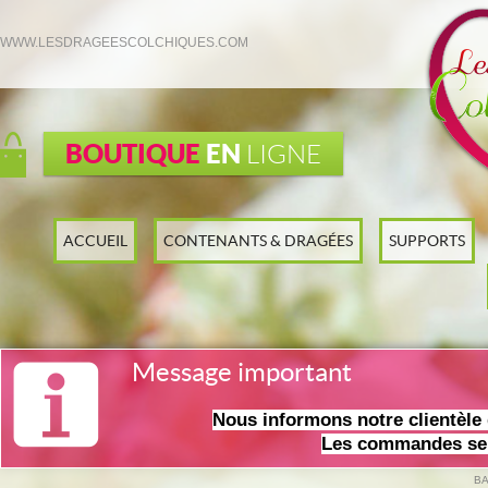
WWW.LESDRAGEESCOLCHIQUES.COM
BOUTIQUE
EN
LIGNE
ACCUEIL
CONTENANTS & DRAGÉES
SUPPORTS
Message important
Nous informons notre clientèl
Les commandes ser
BA