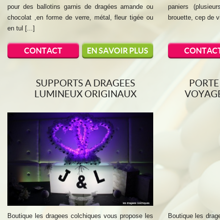
pour des ballotins garnis de dragées amande ou
paniers (plusieu
chocolat ,en forme de verre, métal, fleur tigée ou
brouette, cep de vi
en tul [...]
CONTACT
EN SAVOIR PLUS
CONTAC
SUPPORTS A DRAGEES
PORTE
LUMINEUX ORIGINAUX
VOYAGE
Boutique les dragees colchiques vous propose les
Boutique les drag