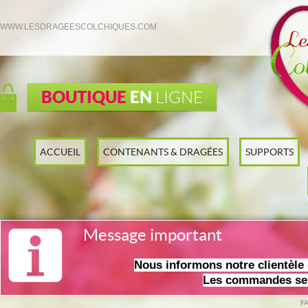
WWW.LESDRAGEESCOLCHIQUES.COM
BOUTIQUE
EN
LIGNE
ACCUEIL
CONTENANTS & DRAGÉES
SUPPORTS
Message important
Nous informons notre clientèl
Les commandes ser
F