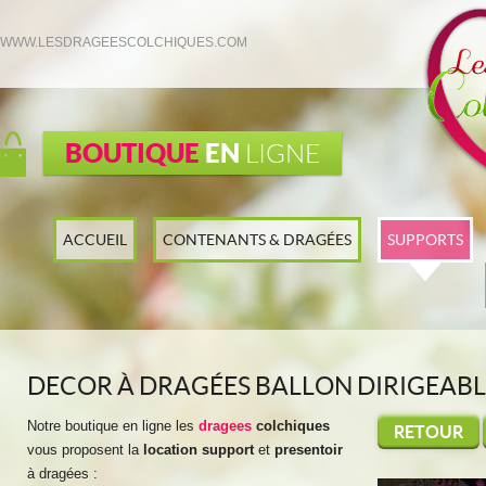
WWW.LESDRAGEESCOLCHIQUES.COM
BOUTIQUE
EN
LIGNE
ACCUEIL
CONTENANTS & DRAGÉES
SUPPORTS
DECOR À DRAGÉES BALLON DIRIGEABL
Notre boutique en ligne les
dragees
colchiques
RETOUR
vous proposent la
location support
et
presentoir
à dragées :