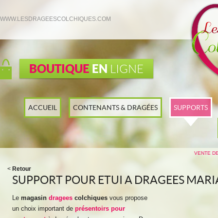
WWW.LESDRAGEESCOLCHIQUES.COM
BOUTIQUE
EN
LIGNE
ACCUEIL
CONTENANTS & DRAGÉES
SUPPORTS
VENTE D
<
Retour
SUPPORT POUR ETUI A DRAGEES MAR
Le
magasin
dragees
colchiques
vous propose
un choix important de
présentoirs pour