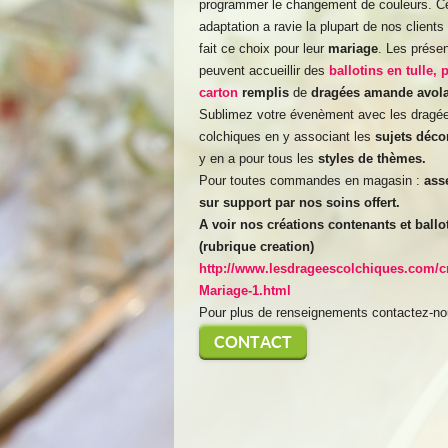
programmer le changement de couleurs. C
adaptation a ravie la plupart de nos clients
fait ce choix pour leur
mariage
. Les présen
peuvent accueillir des
ballotins en tulle, 
carton
remplis
de
dragées amande avola
Sublimez votre évenèment avec les dragé
colchiques en y associant les
sujets décor
y en a pour tous les
styles de thèmes.
Pour toutes commandes en magasin :
ass
sur support par nos soins offert.
A voir nos créations contenants et ballo
(rubrique creation)
http://www.lesdrageescolchiques.com/cr
Mariage-1.html
Pour plus de renseignements contactez-no
CONTACT