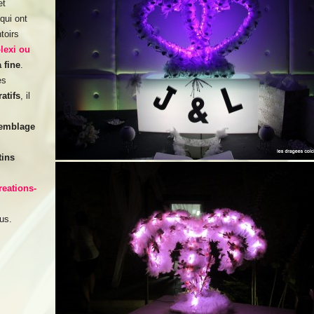
et
 qui ont
toirs
plexi ou
 fine
.
es
atifs
, il
emblage
tins
eations-
us.