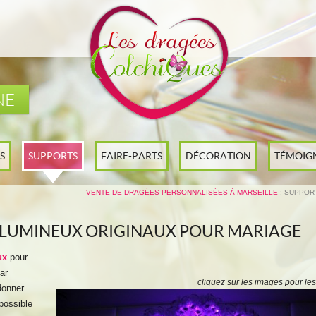
NE
S
SUPPORTS
FAIRE-PARTS
DÉCORATION
TÉMOIG
VENTE DE DRAGÉES PERSONNALISÉES À MARSEILLE
: SUPPOR
 LUMINEUX ORIGINAUX POUR MARIAGE
ux
pour
ar
cliquez sur les images pour les
donner
 possible