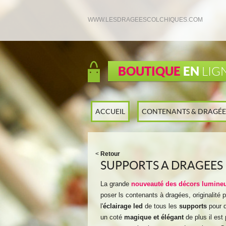
WWW.LESDRAGEESCOLCHIQUES.COM
BOUTIQUE
EN
LIG
ACCUEIL
CONTENANTS & DRAGÉE
<
Retour
SUPPORTS A DRAGEES
La grande
nouveauté des décors lumine
poser ls contenants à dragées, originalité p
l'
éclairage led
de tous les
supports
pour 
un coté
magique et élégant
de plus il est