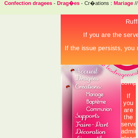
Confection dragees
-
Drag�es
- Cr�ations :
Mariage
/