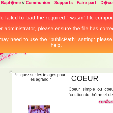
/
Bapt�me
//
Communion
-
Supports
-
Faire-part
-
D�cor
*cliquez sur les images pour
COEUR
les agrandir
Coeur simple ou coeur
fonction du thème et de