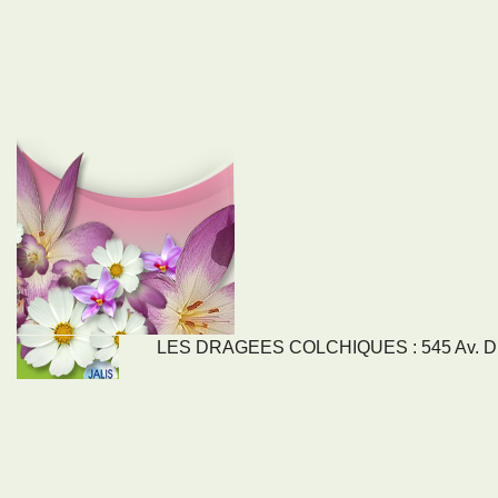
LES DRAGEES COLCHIQUES : 545 Av. DU
LIENS
NOS SE
Nos activités
Tous nos servi