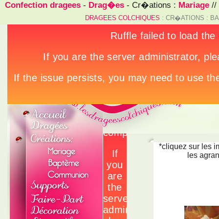
Confection dragees
-
Drag�es
- Cr�ations :
Mariage
//
DRAGEES COLCHIQUES
: CR�ATIONS : B
*cliquez sur les 
les agran