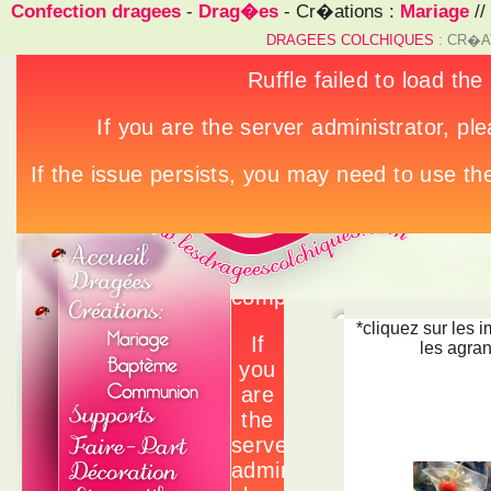
Confection dragees
-
Drag�es
- Cr�ations :
Mariage
//
DRAGEES COLCHIQUES
: CR�A
*cliquez sur les 
les agran