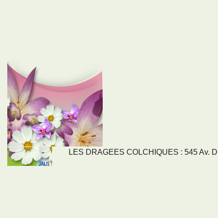
LES DRAGEES COLCHIQUES : 545 Av. DU
LIENS
NOS SE
Nos activités
Tous nos servi