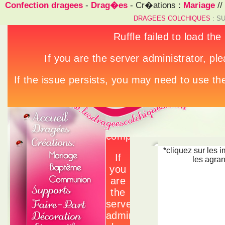
Confection dragees
-
Drag�es
- Cr�ations :
Mariage
//
DRAGEES COLCHIQUES
: S
*cliquez sur les 
les agran