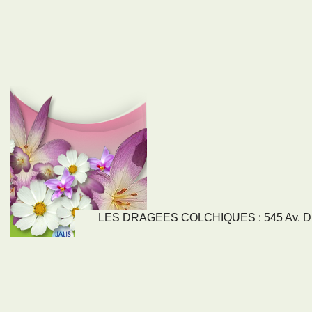
LES DRAGEES COLCHIQUES : 545 Av. DU
LIENS
NOS SE
Nos activités
Tous nos servi